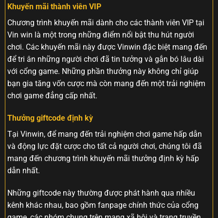
Khuyến mãi thành viên VIP
Chương trình khuyến mãi dành cho các thành viên VIP tại
Vin win là một trong những điểm nổi bật thu hút người
chơi. Các khuyến mãi này được Vinwin đặc biệt mang đến
để tri ân những người chơi đã tin tưởng và gắn bó lâu dài
với cổng game. Những phần thưởng này không chỉ giúp
bạn gia tăng vốn cược mà còn mang đến một trải nghiệm
chơi game đẳng cấp nhất.
Thưởng giftcode định kỳ
Tại Vinwin, để mang đến trải nghiệm chơi game hấp dẫn
và động lực đặt cược cho tất cả người chơi, chúng tôi đã
mang đến chương trình khuyến mãi thưởng định kỳ hấp
dẫn nhất.
Những giftcode này thường được phát hành qua nhiều
kênh khác nhau, bao gồm fanpage chính thức của cổng
game, các nhóm chung trên mạng xã hội và trang truyền