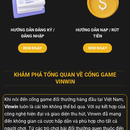
HƯỚNG DẪN ĐĂNG KÝ /
HƯỚNG DẪN NẠP / RÚT
ĐĂNG NHẬP
TIỀN
XEM NGAY
XEM NGAY
KHÁM PHÁ TỔNG QUAN VỀ CỔNG GAME
VINWIN
Khi nói đến cổng game đổi thưởng hàng đầu tại Việt Nam,
Vinwin
luôn là cái tên không thể bỏ qua. Với sự kết hợp của
công nghệ hiện đại và giao diện thu hút, Vinwin đã mang
đến không gian cá cược hấp dẫn và phù hợp cho tất cả
người chơi. Từ các trò chơi bài đổi thưởng quen thuộc đến