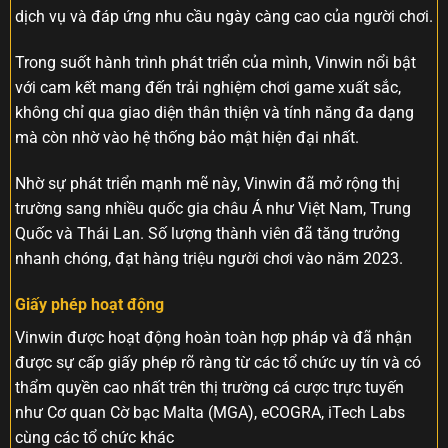
dịch vụ và đáp ứng nhu cầu ngày càng cao của người chơi.
Trong suốt hành trình phát triển của mình, Vinwin nổi bật
với cam kết mang đến trải nghiệm chơi game xuất sắc,
không chỉ qua giao diện thân thiện và tính năng đa dạng
mà còn nhờ vào hệ thống bảo mật hiện đại nhất.
Nhờ sự phát triển mạnh mẽ này, Vinwin đã mở rộng thị
trường sang nhiều quốc gia châu Á như Việt Nam, Trung
Quốc và Thái Lan. Số lượng thành viên đã tăng trưởng
nhanh chóng, đạt hàng triệu người chơi vào năm 2023.
Giấy phép hoạt động
Vinwin được hoạt động hoàn toàn hợp pháp và đã nhận
được sự cấp giấy phép rõ ràng từ các tổ chức uy tín và có
thẩm quyền cao nhất trên thị trường cá cược trực tuyến
như Cơ quan Cờ bạc Malta (MGA), eCOGRA, iTech Labs
cùng các tổ chức khác