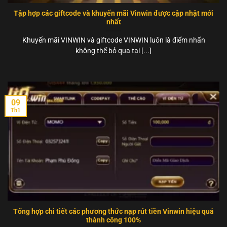
Tập hợp các giftcode và khuyến mãi Vinwin được cập nhật mới
nhất
Khuyến mãi VINWIN và giftcode VINWIN luôn là điểm nhấn
không thể bỏ qua tại [...]
09
Th1
Tổng hợp chi tiết các phương thức nạp rút tiền Vinwin hiệu quả
thành công 100%