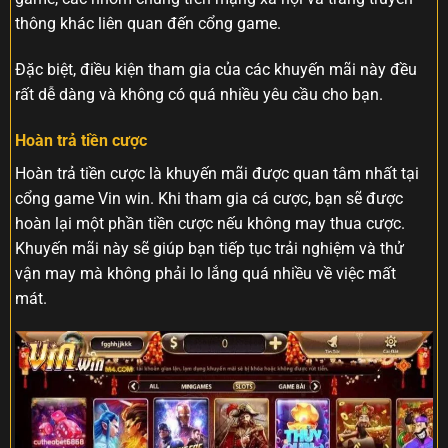
thông khác liên quan đến cổng game.
Đặc biệt, điều kiện tham gia của các khuyến mãi này đều
rất dễ dàng và không có quá nhiều yêu cầu cho bạn.
Hoàn trả tiền cược
Hoàn trả tiền cược là khuyến mãi được quan tâm nhất tại
cổng game Vin win. Khi tham gia cá cược, bạn sẽ được
hoàn lại một phần tiền cược nếu không may thua cược.
Khuyến mãi này sẽ giúp bạn tiếp tục trải nghiệm và thử
vận may mà không phải lo lắng quá nhiều về việc mất
mát.