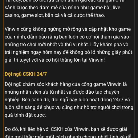
sảnh cược theo đam mê của mình như game bài, live
casino, game slot, bắn cá và cá cược thể thao.
Vinwin cũng không ngừng mở rộng và cập nhật kho game
của mình, đảm bảo rằng bạn luôn có cơ hội tham gia vào
những trò chơi mới nhất và thú vị nhất. Hãy khám phá và
trải nghiệm ngay hôm nay để không bỏ lỡ những giây phút
giải trí tuyệt vời và cơ hội thắng lớn tại Vinwin!
Đội ngũ CSKH 24/7
Đội ngũ chăm sóc khách hàng của cổng game Vinwin là
những nhân viên ưu tú nhất và được đào tạo chuyên
nghiệp. Bên cạnh đó, đội ngũ này luôn hoạt động 24/7 và
luôn sẵn sàng để phục vụ cũng như hỗ trợ người chơi trong
quá trình đặt cược.
Do đó, khi liên hệ với CSKH của Vinwin, bạn sẽ được giải
đáp mọi thắc mắc một cách nhanh chóng, nhiệt tình và dễ