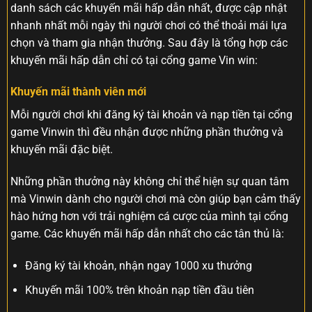
danh sách các khuyến mãi hấp dẫn nhất, được cập nhật
nhanh nhất mỗi ngày thì người chơi có thể thoải mái lựa
chọn và tham gia nhận thưởng. Sau đây là tổng hợp các
khuyến mãi hấp dẫn chỉ có tại cổng game Vin win:
Khuyến mãi thành viên mới
Mỗi người chơi khi đăng ký tài khoản và nạp tiền tại cổng
game Vinwin thì đều nhận được những phần thưởng và
khuyến mãi đặc biệt.
Những phần thưởng này không chỉ thể hiện sự quan tâm
mà Vinwin dành cho người chơi mà còn giúp bạn cảm thấy
hào hứng hơn với trải nghiệm cá cược của mình tại cổng
game. Các khuyến mãi hấp dẫn nhất cho các tân thủ là:
Đăng ký tài khoản, nhận ngay 1000 xu thưởng
Khuyến mãi 100% trên khoản nạp tiền đầu tiên