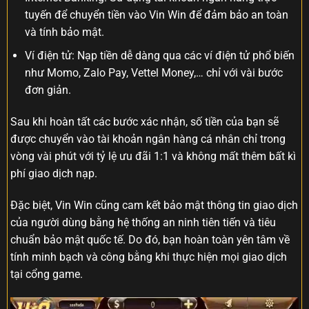
tuyến để chuyển tiền vào Vin Win để đảm bảo an toàn
và tính bảo mật.
Ví điện tử: Nạp tiền dễ dàng qua các ví điện tử phổ biến
như Momo, Zalo Pay, Vettel Money,… chỉ với vài bước
đơn giản.
Sau khi hoàn tất các bước xác nhận, số tiền của bạn sẽ
được chuyển vào tài khoản ngân hàng cá nhân chỉ trong
vòng vài phút với tỷ lệ ưu đãi 1:1 và không mất thêm bất kì
phí giao dịch nạp.
Đặc biệt, Vin Win cũng cam kết bảo mật thông tin giao dịch
của người dùng bằng hệ thống an ninh tiên tiến và tiêu
chuẩn bảo mật quốc tế. Do đó, bạn hoàn toàn yên tâm về
tính minh bạch và công bằng khi thực hiện mọi giao dịch
tại cổng game.