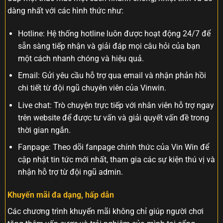
dàng nhất với các hình thức như:
Hotline: Hệ thống hotline luôn được hoạt động 24/7 để
sẵn sàng tiếp nhận và giải đáp mọi câu hỏi của bạn
một cách nhanh chóng và hiệu quả.
Email: Gửi yêu cầu hỗ trợ qua email và nhận phản hồi
chi tiết từ đội ngũ chuyên viên của Vinwin.
Live chat: Trò chuyện trực tiếp với nhân viên hỗ trợ ngay
trên website để được tư vấn và giải quyết vấn đề trong
thời gian ngắn.
Fanpage: Theo dõi fanpage chính thức của Vin Win để
cập nhật tin tức mới nhất, tham gia các sự kiện thú vị và
nhận hỗ trợ từ đội ngũ admin.
Khuyến mãi đa dạng, hấp dẫn
Các chương trình khuyến mãi không chỉ giúp người chơi