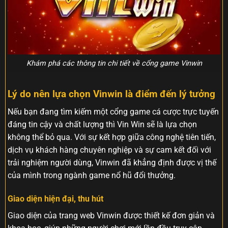
Khám phá các thông tin chi tiết về cổng game Vinwin
Lý do nên lựa chọn Vinwin là điểm đến lý tưởng
Nếu bạn đang tìm kiếm một cổng game cá cược trực tuyến
đáng tin cậy và chất lượng thì Vin Win sẽ là lựa chọn
không thể bỏ qua. Với sự kết hợp giữa công nghệ tiên tiến,
dịch vụ khách hàng chuyên nghiệp và sự cam kết đối với
trải nghiệm người dùng, Vinwin đã khẳng định được vị thế
của mình trong ngành game nổ hũ đổi thưởng.
Giao diện hiện đại, thu hút
Giao diện của trang web Vinwin được thiết kế đơn giản và