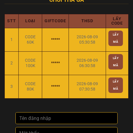
LẤY
STT
LOẠI
GIFTCODE
THSD
CODE
LẤY
CODE
2026-08-09
1
*****
60K
05:30:58
MÃ
LẤY
CODE
2026-08-09
2
*****
100K
06:30:58
MÃ
LẤY
CODE
2026-08-09
3
*****
80K
07:30:58
MÃ