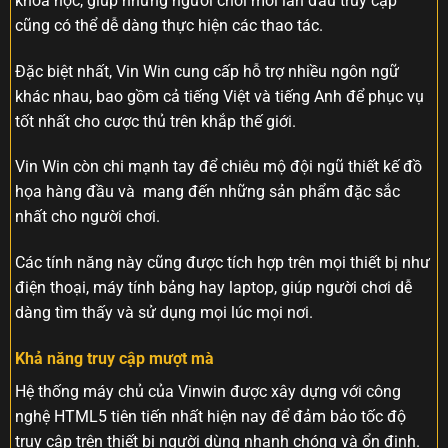
khoa học, giúp những người chơi mới lần đầu truy cập
cũng có thể dễ dàng thực hiện các thao tác.
Đặc biệt nhất, Vin Win cung cấp hỗ trợ nhiều ngôn ngữ
khác nhau, bao gồm cả tiếng Việt và tiếng Anh để phục vụ
tốt nhất cho cược thủ trên khắp thế giới.
Vin Win còn chi mạnh tay để chiêu mộ đội ngũ thiết kế đồ
họa hàng đầu và mang đến những sản phẩm đặc sắc
nhất cho người chơi.
Các tính năng này cũng được tích hợp trên mọi thiết bị như
điện thoại, máy tính bảng hay laptop, giúp người chơi dễ
dàng tìm thấy và sử dụng mọi lúc mọi nơi.
Khả năng truy cập mượt mà
Hệ thống máy chủ của Vinwin được xây dựng với công
nghệ HTML5 tiên tiến nhất hiện nay để đảm bảo tốc độ
truy cập trên thiết bị người dùng nhanh chóng và ổn định.