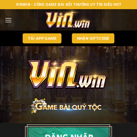
Bỏ
VINWIN - CỔNG GAME BÀI ĐỔI THƯỞNG UY TÍN SIÊU HOT
qua
nội
dung
TẢI APP GAME
NHẬN GIFTCODE