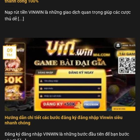
thành công 100%
Nạp rút tiền VINWIN là những giao dịch quan trọng giúp các cược
thủ dễ [...]
09
Th1
Hướng dẫn chi tiết các bước đăng ký đăng nhập Vinwin siêu
nhanh chóng
Đăng ký đăng nhập VINWIN là những bước đầu tiên để bạn bước